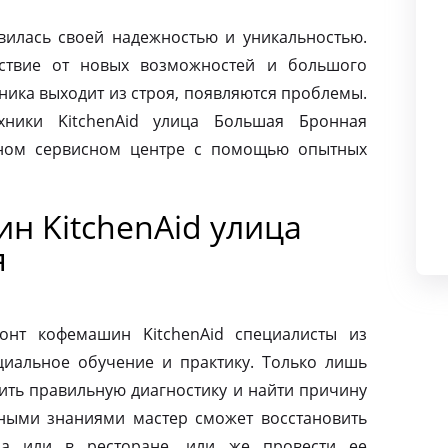
авилась своей надежностью и уникальностью.
ьствие от новых возможностей и большого
хника выходит из строя, появляются проблемы.
хники KitchenAid улица Большая Бронная
нном сервисном центре с помощью опытных
н KitchenAid улица
я
онт кофемашин KitchenAid специалисты из
циальное обучение и практику. Только лишь
ить правильную диагностику и найти причину
ными знаниями мастер сможет восстановить
а или в ресторане, или же провести ее