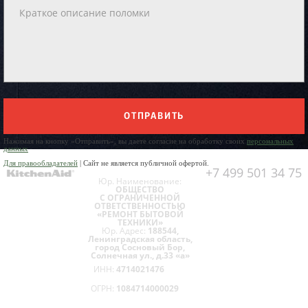
ОТПРАВИТЬ
Нажимая на кнопку «Отправить», вы даете согласие на обработку своих
персональных
данных
Для правообладателей
| Сайт не является публичной офертой.
+7 499 501 34 75
Юр. Наименование:
ОБЩЕСТВО
С ОГРАНИЧЕННОЙ
ОТВЕТСТВЕННОСТЬЮ
«РЕМОНТ БЫТОВОЙ
ТЕХНИКИ»
Юр. Адрес:
188544,
Ленинградская область,
город Сосновый Бор,
Солнечная ул., д.33 «а»
ИНН:
4714021476
ОГРН:
1084714000029