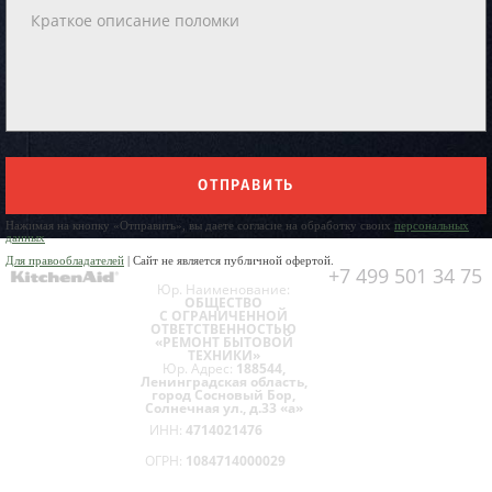
ОТПРАВИТЬ
Нажимая на кнопку «Отправить», вы даете согласие на обработку своих
персональных
данных
Для правообладателей
| Сайт не является публичной офертой.
+7 499 501 34 75
Юр. Наименование:
ОБЩЕСТВО
С ОГРАНИЧЕННОЙ
ОТВЕТСТВЕННОСТЬЮ
«РЕМОНТ БЫТОВОЙ
ТЕХНИКИ»
Юр. Адрес:
188544,
Ленинградская область,
город Сосновый Бор,
Солнечная ул., д.33 «а»
ИНН:
4714021476
ОГРН:
1084714000029