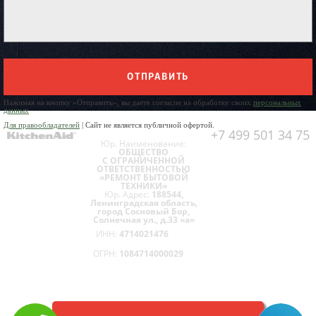
ОТПРАВИТЬ
Нажимая на кнопку «Отправить», вы даете согласие на обработку своих
персональных
данных
Для правообладателей
| Сайт не является публичной офертой.
+7 499 501 34 75
Юр. Наименование:
ОБЩЕСТВО
С ОГРАНИЧЕННОЙ
ОТВЕТСТВЕННОСТЬЮ
«РЕМОНТ БЫТОВОЙ
ТЕХНИКИ»
Юр. Адрес:
188544,
Ленинградская область,
город Сосновый Бор,
Солнечная ул., д.33 «а»
ИНН:
4714021476
ОГРН:
1084714000029