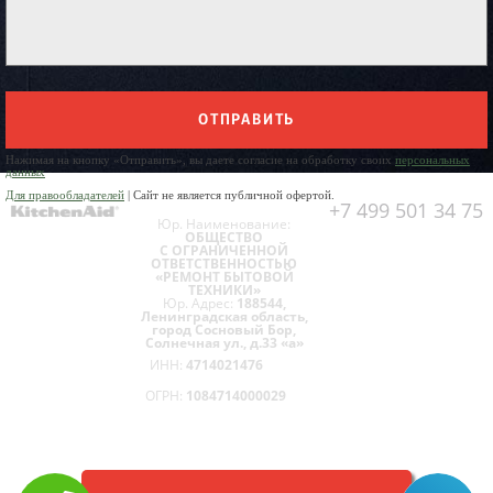
ОТПРАВИТЬ
Нажимая на кнопку «Отправить», вы даете согласие на обработку своих
персональных
данных
Для правообладателей
| Сайт не является публичной офертой.
+7 499 501 34 75
Юр. Наименование:
ОБЩЕСТВО
С ОГРАНИЧЕННОЙ
ОТВЕТСТВЕННОСТЬЮ
«РЕМОНТ БЫТОВОЙ
ТЕХНИКИ»
Юр. Адрес:
188544,
Ленинградская область,
город Сосновый Бор,
Солнечная ул., д.33 «а»
ИНН:
4714021476
ОГРН:
1084714000029