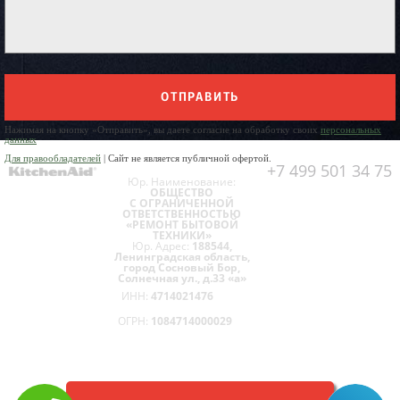
ОТПРАВИТЬ
Нажимая на кнопку «Отправить», вы даете согласие на обработку своих
персональных
данных
Для правообладателей
| Сайт не является публичной офертой.
+7 499 501 34 75
Юр. Наименование:
ОБЩЕСТВО
С ОГРАНИЧЕННОЙ
ОТВЕТСТВЕННОСТЬЮ
«РЕМОНТ БЫТОВОЙ
ТЕХНИКИ»
Юр. Адрес:
188544,
Ленинградская область,
город Сосновый Бор,
Солнечная ул., д.33 «а»
ИНН:
4714021476
ОГРН:
1084714000029