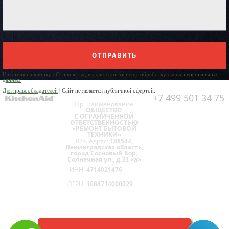
ОТПРАВИТЬ
Нажимая на кнопку «Отправить», вы даете согласие на обработку своих
персональных
данных
Для правообладателей
| Сайт не является публичной офертой.
+7 499 501 34 75
Юр. Наименование:
ОБЩЕСТВО
С ОГРАНИЧЕННОЙ
ОТВЕТСТВЕННОСТЬЮ
«РЕМОНТ БЫТОВОЙ
ТЕХНИКИ»
Юр. Адрес:
188544,
Ленинградская область,
город Сосновый Бор,
Солнечная ул., д.33 «а»
ИНН:
4714021476
ОГРН:
1084714000029