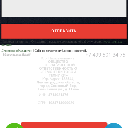
ОТПРАВИТЬ
Нажимая на кнопку «Отправить», вы даете согласие на обработку своих
персональных
данных
Для правообладателей
| Сайт не является публичной офертой.
+7 499 501 34 75
Юр. Наименование:
ОБЩЕСТВО
С ОГРАНИЧЕННОЙ
ОТВЕТСТВЕННОСТЬЮ
«РЕМОНТ БЫТОВОЙ
ТЕХНИКИ»
Юр. Адрес:
188544,
Ленинградская область,
город Сосновый Бор,
Солнечная ул., д.33 «а»
ИНН:
4714021476
ОГРН:
1084714000029