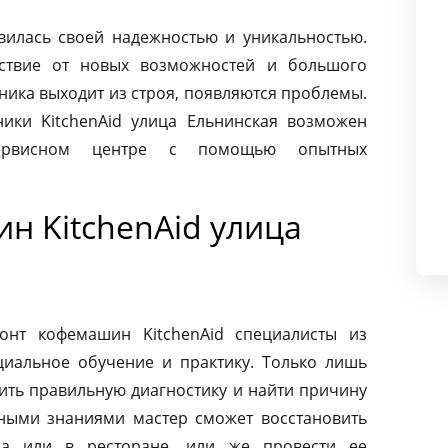
авилась своей надежностью и уникальностью.
ьствие от новых возможностей и большого
хника выходит из строя, появляются проблемы.
ики KitchenAid улица Ельнинская возможен
сервисном центре с помощью опытных
н KitchenAid улица
онт кофемашин KitchenAid специалисты из
циальное обучение и практику. Только лишь
ить правильную диагностику и найти причину
ными знаниями мастер сможет восстановить
а или в ресторане, или же провести ее