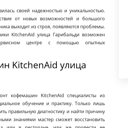
авилась своей надежностью и уникальностью.
ьствие от новых возможностей и большого
хника выходит из строя, появляются проблемы.
ики KitchenAid улица Гарибальди возможен
сервисном центре с помощью опытных
н KitchenAid улица
онт кофемашин KitchenAid специалисты из
циальное обучение и практику. Только лишь
ить правильную диагностику и найти причину
ными знаниями мастер сможет восстановить
а или в ресторане, или же провести ее