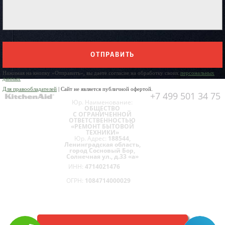
ОТПРАВИТЬ
Нажимая на кнопку «Отправить», вы даете согласие на обработку своих
персональных
данных
Для правообладателей
| Сайт не является публичной офертой.
+7 499 501 34 75
Юр. Наименование:
ОБЩЕСТВО
С ОГРАНИЧЕННОЙ
ОТВЕТСТВЕННОСТЬЮ
«РЕМОНТ БЫТОВОЙ
ТЕХНИКИ»
Юр. Адрес:
188544,
Ленинградская область,
город Сосновый Бор,
Солнечная ул., д.33 «а»
ИНН:
4714021476
ОГРН:
1084714000029