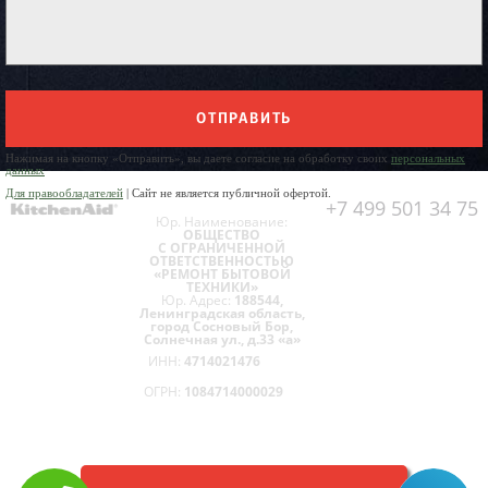
ОТПРАВИТЬ
Нажимая на кнопку «Отправить», вы даете согласие на обработку своих
персональных
данных
Для правообладателей
| Сайт не является публичной офертой.
+7 499 501 34 75
Юр. Наименование:
ОБЩЕСТВО
С ОГРАНИЧЕННОЙ
ОТВЕТСТВЕННОСТЬЮ
«РЕМОНТ БЫТОВОЙ
ТЕХНИКИ»
Юр. Адрес:
188544,
Ленинградская область,
город Сосновый Бор,
Солнечная ул., д.33 «а»
ИНН:
4714021476
ОГРН:
1084714000029