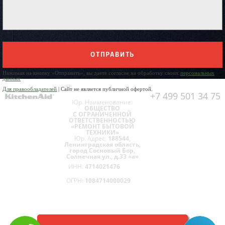
ОТПРАВИТЬ
Нажимая на кнопку «Отправить», вы даете согласие на обработку своих
персональных
данных
Для правообладателей
| Сайт не является публичной офертой.
+7 499 501 34 75
Юр. Наименование:
ОБЩЕСТВО
С ОГРАНИЧЕННОЙ
ОТВЕТСТВЕННОСТЬЮ
«РЕМОНТ БЫТОВОЙ
ТЕХНИКИ»
Юр. Адрес:
188544,
Ленинградская область,
город Сосновый Бор,
Солнечная ул., д.33 «а»
ИНН:
4714021476
ОГРН:
1084714000029