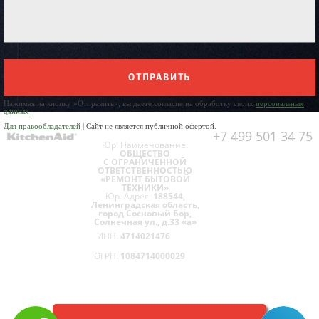
ОТПРАВИТЬ
Нажимая на кнопку «Отправить», вы даете согласие на обработку своих
персональных
данных
Для правообладателей
| Сайт не является публичной офертой.
+7 499 501 34 75
Юр. Наименование:
ОБЩЕСТВО
С ОГРАНИЧЕННОЙ
ОТВЕТСТВЕННОСТЬЮ
«РЕМОНТ БЫТОВОЙ
ТЕХНИКИ»
Юр. Адрес:
188544,
Ленинградская область,
город Сосновый Бор,
Солнечная ул., д.33 «а»
ИНН:
4714021476
ОГРН:
1084714000029