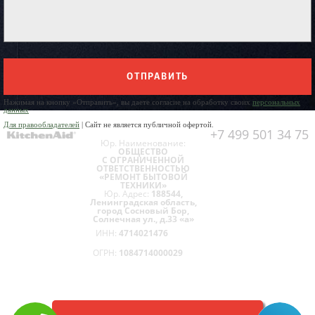
ОТПРАВИТЬ
Нажимая на кнопку «Отправить», вы даете согласие на обработку своих
персональных
данных
Для правообладателей
| Сайт не является публичной офертой.
+7 499 501 34 75
Юр. Наименование:
ОБЩЕСТВО
С ОГРАНИЧЕННОЙ
ОТВЕТСТВЕННОСТЬЮ
«РЕМОНТ БЫТОВОЙ
ТЕХНИКИ»
Юр. Адрес:
188544,
Ленинградская область,
город Сосновый Бор,
Солнечная ул., д.33 «а»
ИНН:
4714021476
ОГРН:
1084714000029