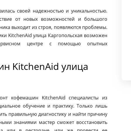
авилась своей надежностью и уникальностью.
ьствие от новых возможностей и большого
хника выходит из строя, появляются проблемы.
ки KitchenAid улица Каргопольская возможен
сервисном центре с помощью опытных
н KitchenAid улица
онт кофемашин KitchenAid специалисты из
циальное обучение и практику. Только лишь
ить правильную диагностику и найти причину
ными знаниями мастер сможет восстановить
а или в ресторане, или же провести ее