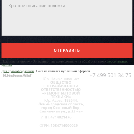
ОТПРАВИТЬ
Нажимая на кнопку «Отправить», вы даете согласие на обработку своих
персональных
данных
Для правообладателей
| Сайт не является публичной офертой.
+7 499 501 34 75
Юр. Наименование:
ОБЩЕСТВО
С ОГРАНИЧЕННОЙ
ОТВЕТСТВЕННОСТЬЮ
«РЕМОНТ БЫТОВОЙ
ТЕХНИКИ»
Юр. Адрес:
188544,
Ленинградская область,
город Сосновый Бор,
Солнечная ул., д.33 «а»
ИНН:
4714021476
ОГРН:
1084714000029