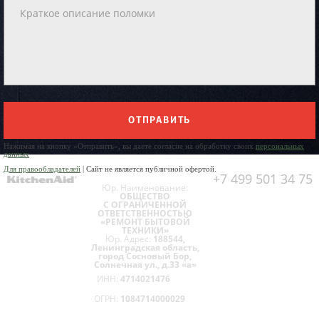
ОТПРАВИТЬ
Нажимая на кнопку «Отправить», вы даете согласие на обработку своих
персональных
данных
Для правообладателей
| Сайт не является публичной офертой.
+7 499 501 34 75
Юр. Наименование:
ОБЩЕСТВО
С ОГРАНИЧЕННОЙ
ОТВЕТСТВЕННОСТЬЮ
«РЕМОНТ БЫТОВОЙ
ТЕХНИКИ»
Юр. Адрес:
188544,
Ленинградская область,
город Сосновый Бор,
Солнечная ул., д.33 «а»
ИНН:
4714021476
ОГРН:
1084714000029