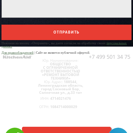
ОТПРАВИТЬ
Нажимая на кнопку «Отправить», вы даете согласие на обработку своих
персональных
данных
Для правообладателей
| Сайт не является публичной офертой.
+7 499 501 34 75
Юр. Наименование:
ОБЩЕСТВО
С ОГРАНИЧЕННОЙ
ОТВЕТСТВЕННОСТЬЮ
«РЕМОНТ БЫТОВОЙ
ТЕХНИКИ»
Юр. Адрес:
188544,
Ленинградская область,
город Сосновый Бор,
Солнечная ул., д.33 «а»
ИНН:
4714021476
ОГРН:
1084714000029