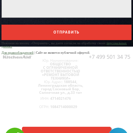
ОТПРАВИТЬ
Нажимая на кнопку «Отправить», вы даете согласие на обработку своих
персональных
данных
Для правообладателей
| Сайт не является публичной офертой.
+7 499 501 34 75
Юр. Наименование:
ОБЩЕСТВО
С ОГРАНИЧЕННОЙ
ОТВЕТСТВЕННОСТЬЮ
«РЕМОНТ БЫТОВОЙ
ТЕХНИКИ»
Юр. Адрес:
188544,
Ленинградская область,
город Сосновый Бор,
Солнечная ул., д.33 «а»
ИНН:
4714021476
ОГРН:
1084714000029