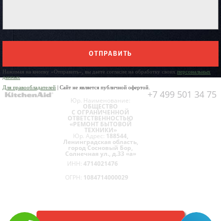
ОТПРАВИТЬ
Нажимая на кнопку «Отправить», вы даете согласие на обработку своих
персональных
данных
Для правообладателей
| Сайт не является публичной офертой.
+7 499 501 34 75
Юр. Наименование:
ОБЩЕСТВО
С ОГРАНИЧЕННОЙ
ОТВЕТСТВЕННОСТЬЮ
«РЕМОНТ БЫТОВОЙ
ТЕХНИКИ»
Юр. Адрес:
188544,
Ленинградская область,
город Сосновый Бор,
Солнечная ул., д.33 «а»
ИНН:
4714021476
ОГРН:
1084714000029