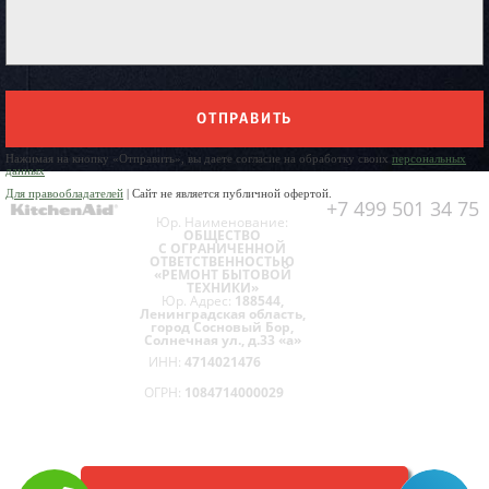
ОТПРАВИТЬ
Нажимая на кнопку «Отправить», вы даете согласие на обработку своих
персональных
данных
Для правообладателей
| Сайт не является публичной офертой.
+7 499 501 34 75
Юр. Наименование:
ОБЩЕСТВО
С ОГРАНИЧЕННОЙ
ОТВЕТСТВЕННОСТЬЮ
«РЕМОНТ БЫТОВОЙ
ТЕХНИКИ»
Юр. Адрес:
188544,
Ленинградская область,
город Сосновый Бор,
Солнечная ул., д.33 «а»
ИНН:
4714021476
ОГРН:
1084714000029