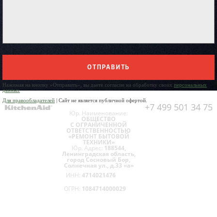
ОТПРАВИТЬ
Нажимая на кнопку «Отправить», вы даете согласие на обработку своих
персональных
данных
Для правообладателей
| Сайт не является публичной офертой.
+7 499 501 34 75
Юр. Наименование:
ОБЩЕСТВО
С ОГРАНИЧЕННОЙ
ОТВЕТСТВЕННОСТЬЮ
«РЕМОНТ БЫТОВОЙ
ТЕХНИКИ»
Юр. Адрес:
188544,
Ленинградская область,
город Сосновый Бор,
Солнечная ул., д.33 «а»
ИНН:
4714021476
ОГРН:
1084714000029