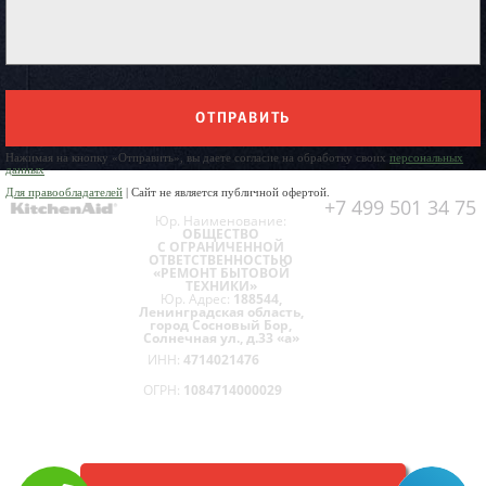
ОТПРАВИТЬ
Нажимая на кнопку «Отправить», вы даете согласие на обработку своих
персональных
данных
Для правообладателей
| Сайт не является публичной офертой.
+7 499 501 34 75
Юр. Наименование:
ОБЩЕСТВО
С ОГРАНИЧЕННОЙ
ОТВЕТСТВЕННОСТЬЮ
«РЕМОНТ БЫТОВОЙ
ТЕХНИКИ»
Юр. Адрес:
188544,
Ленинградская область,
город Сосновый Бор,
Солнечная ул., д.33 «а»
ИНН:
4714021476
ОГРН:
1084714000029