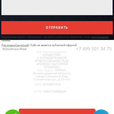
ОТПРАВИТЬ
Нажимая на кнопку «Отправить», вы даете согласие на обработку своих
персональных
данных
Для правообладателей
| Сайт не является публичной офертой.
+7 499 501 34 75
Юр. Наименование:
ОБЩЕСТВО
С ОГРАНИЧЕННОЙ
ОТВЕТСТВЕННОСТЬЮ
«РЕМОНТ БЫТОВОЙ
ТЕХНИКИ»
Юр. Адрес:
188544,
Ленинградская область,
город Сосновый Бор,
Солнечная ул., д.33 «а»
ИНН:
4714021476
ОГРН:
1084714000029