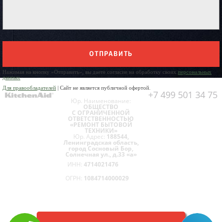
ОТПРАВИТЬ
Нажимая на кнопку «Отправить», вы даете согласие на обработку своих
персональных
данных
Для правообладателей
| Сайт не является публичной офертой.
+7 499 501 34 75
Юр. Наименование:
ОБЩЕСТВО
С ОГРАНИЧЕННОЙ
ОТВЕТСТВЕННОСТЬЮ
«РЕМОНТ БЫТОВОЙ
ТЕХНИКИ»
Юр. Адрес:
188544,
Ленинградская область,
город Сосновый Бор,
Солнечная ул., д.33 «а»
ИНН:
4714021476
ОГРН:
1084714000029