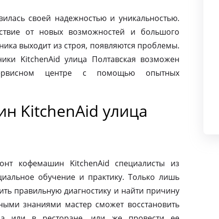
авилась своей надежностью и уникальностью.
ьствие от новых возможностей и большого
хника выходит из строя, появляются проблемы.
ики KitchenAid улица Полтавская возможен
сервисном центре с помощью опытных
н KitchenAid улица
онт кофемашин KitchenAid специалисты из
циальное обучение и практику. Только лишь
ить правильную диагностику и найти причину
ными знаниями мастер сможет восстановить
а или в ресторане, или же провести ее