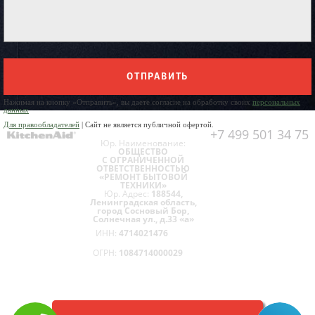
ОТПРАВИТЬ
Нажимая на кнопку «Отправить», вы даете согласие на обработку своих
персональных
данных
Для правообладателей
| Сайт не является публичной офертой.
+7 499 501 34 75
Юр. Наименование:
ОБЩЕСТВО
С ОГРАНИЧЕННОЙ
ОТВЕТСТВЕННОСТЬЮ
«РЕМОНТ БЫТОВОЙ
ТЕХНИКИ»
Юр. Адрес:
188544,
Ленинградская область,
город Сосновый Бор,
Солнечная ул., д.33 «а»
ИНН:
4714021476
ОГРН:
1084714000029