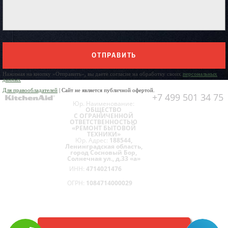
ОТПРАВИТЬ
Нажимая на кнопку «Отправить», вы даете согласие на обработку своих
персональных
данных
Для правообладателей
| Сайт не является публичной офертой.
+7 499 501 34 75
Юр. Наименование:
ОБЩЕСТВО
С ОГРАНИЧЕННОЙ
ОТВЕТСТВЕННОСТЬЮ
«РЕМОНТ БЫТОВОЙ
ТЕХНИКИ»
Юр. Адрес:
188544,
Ленинградская область,
город Сосновый Бор,
Солнечная ул., д.33 «а»
ИНН:
4714021476
ОГРН:
1084714000029