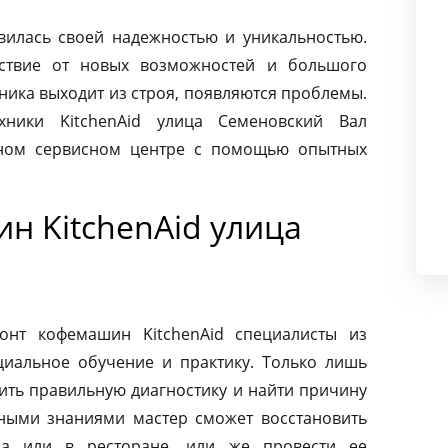
авилась своей надежностью и уникальностью.
ьствие от новых возможностей и большого
хника выходит из строя, появляются проблемы.
хники KitchenAid улица Семеновский Вал
нном сервисном центре с помощью опытных
н KitchenAid улица
онт кофемашин KitchenAid специалисты из
циальное обучение и практику. Только лишь
ить правильную диагностику и найти причину
ными знаниями мастер сможет восстановить
а или в ресторане, или же провести ее