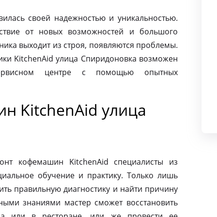
авилась своей надежностью и уникальностью.
ьствие от новых возможностей и большого
хника выходит из строя, появляются проблемы.
ики KitchenAid улица Спиридоновка возможен
сервисном центре с помощью опытных
н KitchenAid улица
онт кофемашин KitchenAid специалисты из
циальное обучение и практику. Только лишь
ить правильную диагностику и найти причину
ными знаниями мастер сможет восстановить
а или в ресторане, или же провести ее