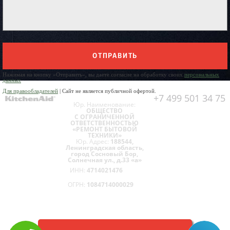
ОТПРАВИТЬ
Нажимая на кнопку «Отправить», вы даете согласие на обработку своих
персональных
данных
Для правообладателей
| Сайт не является публичной офертой.
+7 499 501 34 75
Юр. Наименование:
ОБЩЕСТВО
С ОГРАНИЧЕННОЙ
ОТВЕТСТВЕННОСТЬЮ
«РЕМОНТ БЫТОВОЙ
ТЕХНИКИ»
Юр. Адрес:
188544,
Ленинградская область,
город Сосновый Бор,
Солнечная ул., д.33 «а»
ИНН:
4714021476
ОГРН:
1084714000029