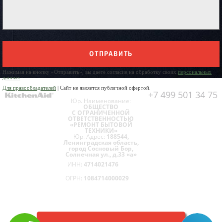
ОТПРАВИТЬ
Нажимая на кнопку «Отправить», вы даете согласие на обработку своих
персональных
данных
Для правообладателей
| Сайт не является публичной офертой.
+7 499 501 34 75
Юр. Наименование:
ОБЩЕСТВО
С ОГРАНИЧЕННОЙ
ОТВЕТСТВЕННОСТЬЮ
«РЕМОНТ БЫТОВОЙ
ТЕХНИКИ»
Юр. Адрес:
188544,
Ленинградская область,
город Сосновый Бор,
Солнечная ул., д.33 «а»
ИНН:
4714021476
ОГРН:
1084714000029