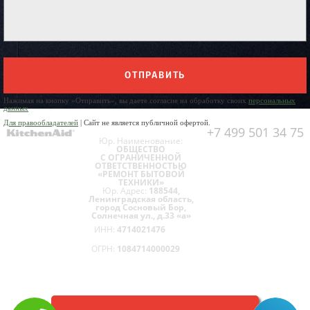
ОТПРАВИТЬ
Нажимая на кнопку «Отправить», вы даете согласие на обработку своих
персональных
данных
Для правообладателей
| Сайт не является публичной офертой.
+7 499 501 34 75
Юр. Наименование:
ОБЩЕСТВО
С ОГРАНИЧЕННОЙ
ОТВЕТСТВЕННОСТЬЮ
«РЕМОНТ БЫТОВОЙ
ТЕХНИКИ»
Юр. Адрес:
188544,
Ленинградская область,
город Сосновый Бор,
Солнечная ул., д.33 «а»
ИНН:
4714021476
ОГРН:
1084714000029