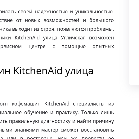
авилась своей надежностью и уникальностью.
ьствие от новых возможностей и большого
хника выходит из строя, появляются проблемы.
ники KitchenAid улица Угличская возможен
сервисном центре с помощью опытных
н KitchenAid улица
онт кофемашин KitchenAid специалисты из
циальное обучение и практику. Только лишь
ить правильную диагностику и найти причину
ными знаниями мастер сможет восстановить
а или в ресторане, или же провести ее