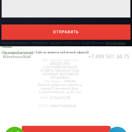
ОТПРАВИТЬ
Нажимая на кнопку «Отправить», вы даете согласие на обработку своих
персональных
данных
Для правообладателей
| Сайт не является публичной офертой.
+7 499 501 34 75
Юр. Наименование:
ОБЩЕСТВО
С ОГРАНИЧЕННОЙ
ОТВЕТСТВЕННОСТЬЮ
«РЕМОНТ БЫТОВОЙ
ТЕХНИКИ»
Юр. Адрес:
188544,
Ленинградская область,
город Сосновый Бор,
Солнечная ул., д.33 «а»
ИНН:
4714021476
ОГРН:
1084714000029