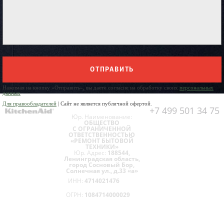
ОТПРАВИТЬ
Нажимая на кнопку «Отправить», вы даете согласие на обработку своих
персональных
данных
Для правообладателей
| Сайт не является публичной офертой.
+7 499 501 34 75
Юр. Наименование:
ОБЩЕСТВО
С ОГРАНИЧЕННОЙ
ОТВЕТСТВЕННОСТЬЮ
«РЕМОНТ БЫТОВОЙ
ТЕХНИКИ»
Юр. Адрес:
188544,
Ленинградская область,
город Сосновый Бор,
Солнечная ул., д.33 «а»
ИНН:
4714021476
ОГРН:
1084714000029