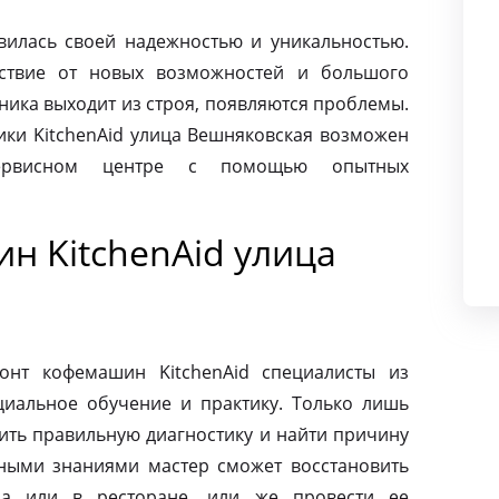
авилась своей надежностью и уникальностью.
ьствие от новых возможностей и большого
хника выходит из строя, появляются проблемы.
ики KitchenAid улица Вешняковская возможен
сервисном центре с помощью опытных
н KitchenAid улица
онт кофемашин KitchenAid специалисты из
циальное обучение и практику. Только лишь
ить правильную диагностику и найти причину
ными знаниями мастер сможет восстановить
а или в ресторане, или же провести ее