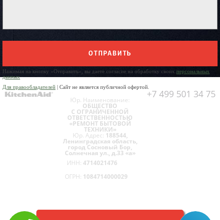
ОТПРАВИТЬ
Нажимая на кнопку «Отправить», вы даете согласие на обработку своих
персональных
данных
Для правообладателей
| Сайт не является публичной офертой.
+7 499 501 34 75
Юр. Наименование:
ОБЩЕСТВО
С ОГРАНИЧЕННОЙ
ОТВЕТСТВЕННОСТЬЮ
«РЕМОНТ БЫТОВОЙ
ТЕХНИКИ»
Юр. Адрес:
188544,
Ленинградская область,
город Сосновый Бор,
Солнечная ул., д.33 «а»
ИНН:
4714021476
ОГРН:
1084714000029