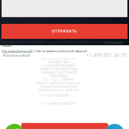
ОТПРАВИТЬ
Нажимая на кнопку «Отправить», вы даете согласие на обработку своих
персональных
данных
Для правообладателей
| Сайт не является публичной офертой.
+7 499 501 34 75
Юр. Наименование:
ОБЩЕСТВО
С ОГРАНИЧЕННОЙ
ОТВЕТСТВЕННОСТЬЮ
«РЕМОНТ БЫТОВОЙ
ТЕХНИКИ»
Юр. Адрес:
188544,
Ленинградская область,
город Сосновый Бор,
Солнечная ул., д.33 «а»
ИНН:
4714021476
ОГРН:
1084714000029